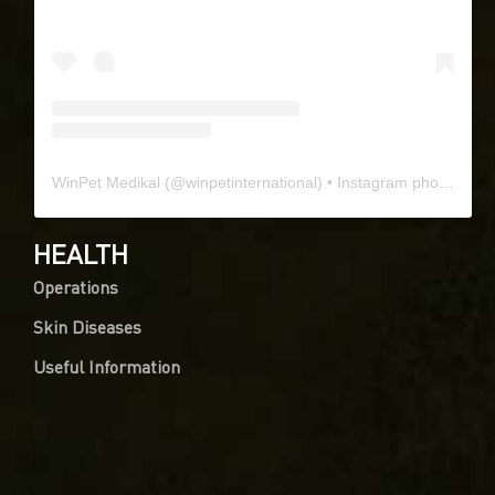
WinPet Medikal
(@
winpetinternational
) • Instagram photos and videos
HEALTH
Operations
Skin Diseases
Useful Information