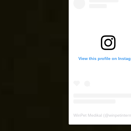
View this profile on Insta
WinPet Medikal
(@
winpetinternat