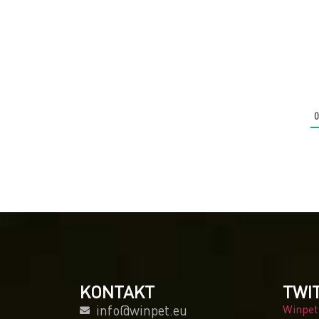
KONTAKT
TWI
info@winpet.eu
Winpet