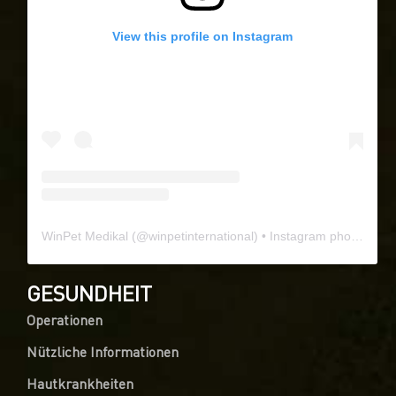
View this profile on Instagram
WinPet Medikal
(@
winpetinternational
) • Instagram photos and videos
GESUNDHEIT
Operationen
Nützliche Informationen
Hautkrankheiten