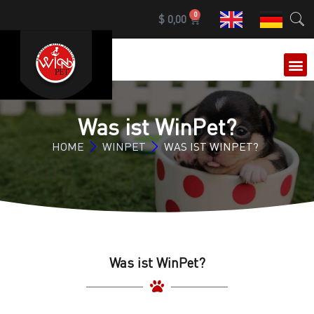
0
$
0,00
Was ist WinPet?
HOME
WINPET
WAS IST WINPET?
Was ist WinPet?