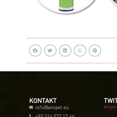
KONTAKT
TWI
info@winpet.eu
Winpet
+90 216 577 17 66