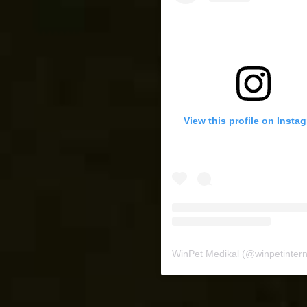
View this profile on Insta
WinPet Medikal
(@
winpetinternat