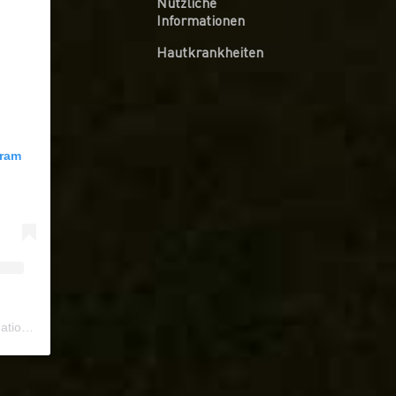
Nützliche
Informationen
Hautkrankheiten
gram
ional
) • Instagram photos and videos