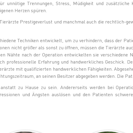
ür unnötige Trennungen, Stress, Müdigkeit und zusätzliche K
eigenen Herzen spüren.
 Tierärzte Prestigeverlust und manchmal auch die rechtlich-ge
hiedene Techniken entwickelt, um zu verhindern, dass der Pati
nen nicht größer als sonst zu öffnen, müssen die Tierärzte auc
hen Nähte nach der Operation entwickelten sie verschiedene N
och professionelle Erfahrung und handwerkliches Geschick. Der
rärzte mit qualifizierten handwerklichen Fähigkeiten. Abgesehe
chtungszeitraum, an seinen Besitzer abgegeben werden. Die Pa
 anstatt zu Hause zu sein. Andererseits werden bei Operati
pressionen und Ängsten auslösen und den Patienten schwer