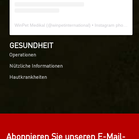
WinPet Medikal
(@
winpetinternational
) • Instagram photos and videos
GESUNDHEIT
Operationen
Nützliche Informationen
Hautkrankheiten
Abonnieren Sie unseren E-Mail-