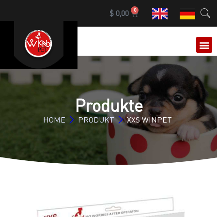
0
$
0,00
HOME
PRODUKT
XXS WİNPET