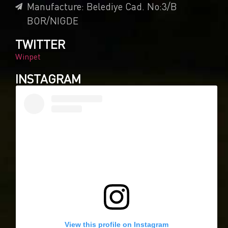
Manufacture: Belediye Cad. No:3/B
BOR/NIGDE
TWITTER
Winpet
INSTAGRAM
View this profile on Instagram