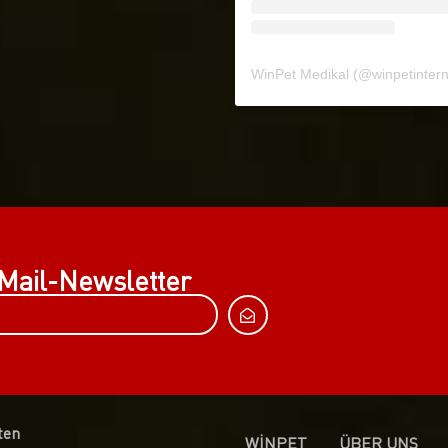
WinPet Medikal
(@
winpetinternat
Mail-Newsletter
ten
WİNPET
ÜBER UNS