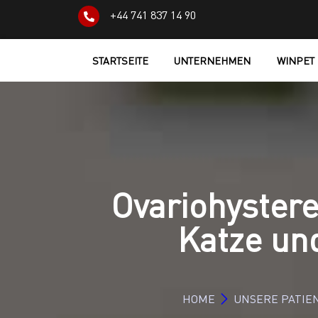
+44 741 837 14 90
STARTSEITE
UNTERNEHMEN
WINPET
Ovariohystere
Katze und
HOME
UNSERE PATIE