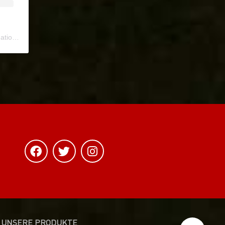
ional
) • Instagram photos and videos
UNSERE PRODUKTE