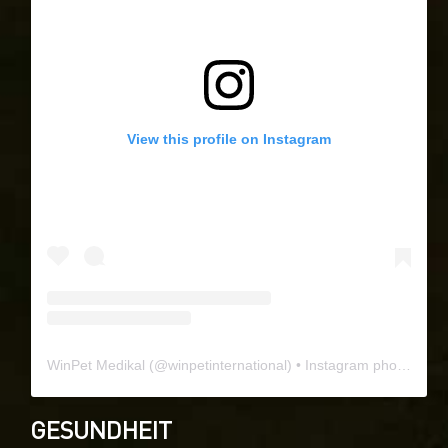
View this profile on Instagram
WinPet Medikal
(@
winpetinternational
) • Instagram photos and videos
GESUNDHEIT