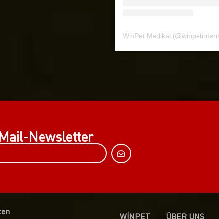
WinPet Medikal
(@
winpetinternat
Mail-Newsletter
ten
WİNPET
ÜBER UNS