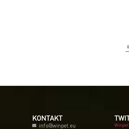
KONTAKT
TWI
info@winpet.eu
Winpet