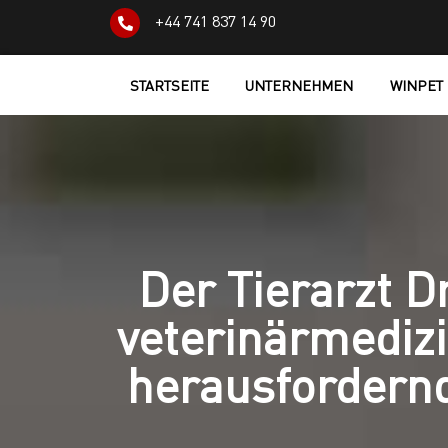
+44 741 837 14 90
STARTSEITE
UNTERNEHMEN
WINPET
Der Tierarzt D
veterinärmediz
herausfordernd