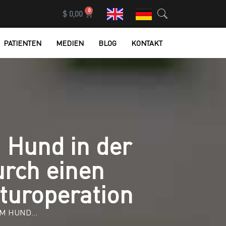
0
$
0,00
PATIENTEN
MEDIEN
BLOG
KONTAKT
 Hund in der
rch einen
turoperation
NEM HUND…