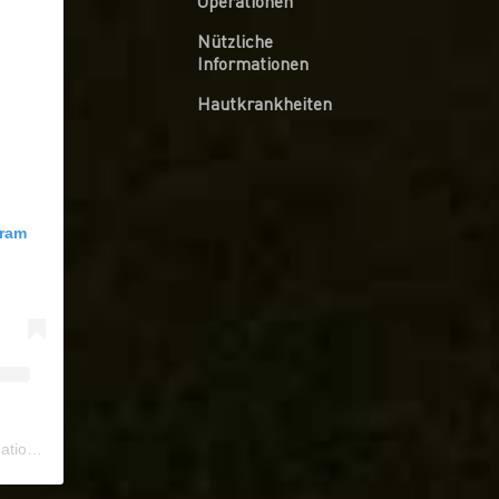
Operationen
Nützliche
Informationen
Hautkrankheiten
gram
ional
) • Instagram photos and videos