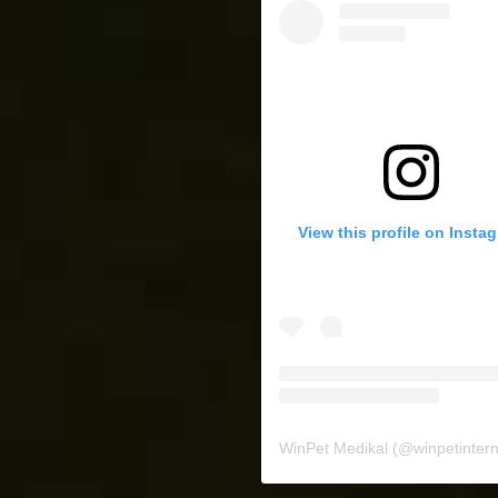
View this profile on Insta
WinPet Medikal
(@
winpetinternat