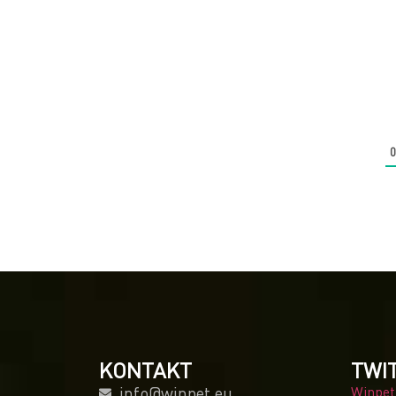
KONTAKT
TWI
info@winpet.eu
Winpet