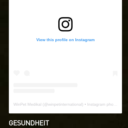
View this profile on Instagram
WinPet Medikal
(@
winpetinternational
) • Instagram photos and videos
GESUNDHEIT